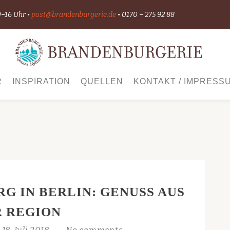
0–16 Uhr •
post@brandenburgerie.de
• 0170 – 275 92 88
R
INSPIRATION
QUELLEN
KONTAKT / IMPRESS
G IN BERLIN: GENUSS AUS
 REGION