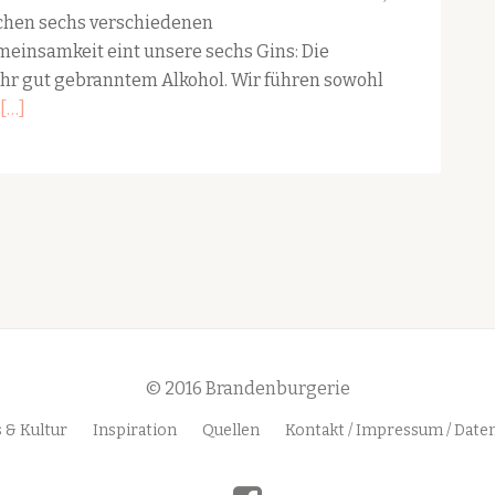
schen sechs verschiedenen
insamkeit eint unsere sechs Gins: Die
ehr gut gebranntem Alkohol. Wir führen sowohl
Read
[…]
more
about
Gin
aus
Brandenburg
in
Berlin:
Genuss
aus
© 2016 Brandenburgerie
der
Region
 & Kultur
Inspiration
Quellen
Kontakt / Impressum / Date