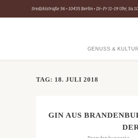
Sredzkistraße 36 • 10435 Berlin • Di–Fr 11–19 Uhr, Sa 1
Skip
to
content
GENUSS & KULTU
TAG:
18. JULI 2018
GIN AUS BRANDENBUR
DER