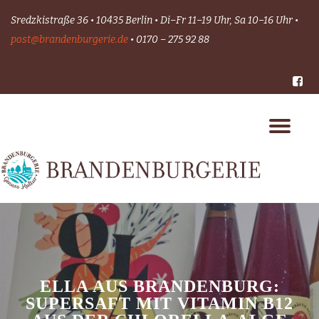
Sredzkistraße 36 • 10435 Berlin • Di–Fr 11–19 Uhr, Sa 10–16 Uhr •
Skip
post@brandenburgerie.de
• 0170 – 275 92 88
to
content
-
Tog
nav
ELLA AUS BRANDENBURG:
SUPERSAFT MIT VITAMIN B12