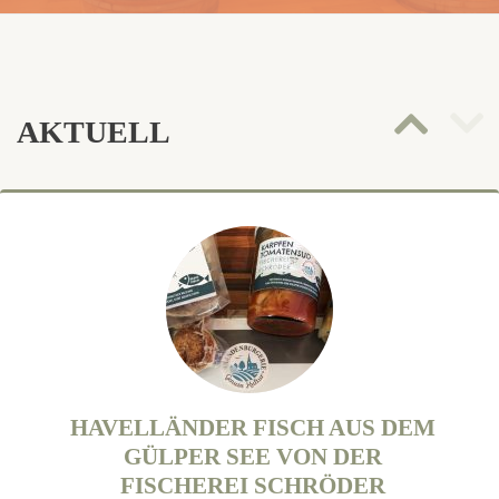
Po
AKTUELL
sli
na
Do
HAVELLÄNDER FISCH AUS DEM
GÜLPER SEE VON DER
FISCHEREI SCHRÖDER