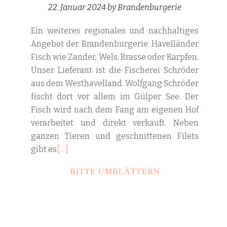
22. Januar 2024
by
Brandenburgerie
Ein weiteres regionales und nachhaltiges
Angebot der Brandenburgerie: Havelländer
Fisch wie Zander, Wels, Brasse oder Karpfen.
Unser Lieferant ist die Fischerei Schröder
aus dem Westhavelland. Wolfgang Schröder
fischt dort vor allem im Gülper See. Der
Fisch wird nach dem Fang am eigenen Hof
verarbeitet und direkt verkauft. Neben
ganzen Tieren und geschnittenen Filets
Read
gibt es
[…]
more
HAVELLÄNDER
BITTE UMBLÄTTERN
about
FISCH
Havelländer
AUS
Fisch
DEM
aus
GÜLPER