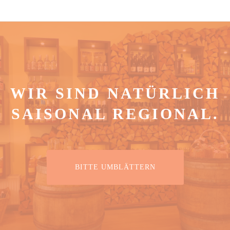
WIR SIND NATÜRLICH
SAISONAL REGIONAL.
RIBBON BUTTON LABEL:BITTE UMBLÄ
BITTE UMBLÄTTERN