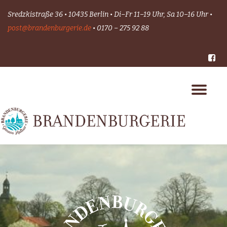
Sredzkistraße 36 • 10435 Berlin • Di–Fr 11–19 Uhr, Sa 10–16 Uhr •
Skip
post@brandenburgerie.de
• 0170 – 275 92 88
to
content
-
Tog
nav