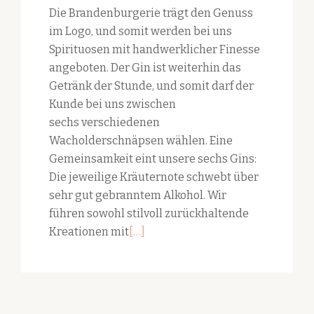
Die Brandenburgerie trägt den Genuss
im Logo, und somit werden bei uns
Spirituosen mit handwerklicher Finesse
angeboten. Der Gin ist weiterhin das
Getränk der Stunde, und somit darf der
Kunde bei uns zwischen
sechs verschiedenen
Wacholderschnäpsen wählen. Eine
Gemeinsamkeit eint unsere sechs Gins:
Die jeweilige Kräuternote schwebt über
sehr gut gebranntem Alkohol. Wir
führen sowohl stilvoll zurückhaltende
Read
Kreationen mit
[…]
more
about
Gin
aus