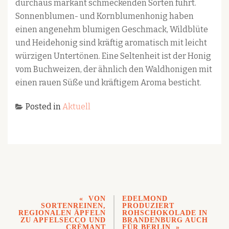
durchaus markant schmeckenden Sorten führt.
Sonnenblumen- und Kornblumenhonig haben
einen angenehm blumigen Geschmack, Wildblüte
und Heidehonig sind kräftig aromatisch mit leicht
würzigen Untertönen. Eine Seltenheit ist der Honig
vom Buchweizen, der ähnlich den Waldhonigen mit
einen rauen Süße und kräftigem Aroma besticht.
Posted in
Aktuell
VON
EDELMOND
SORTENREINEN,
PRODUZIERT
REGIONALEN ÄPFELN
ROHSCHOKOLADE IN
ZU APFELSECCO UND
BRANDENBURG AUCH
CRÈMANT
FÜR BERLIN