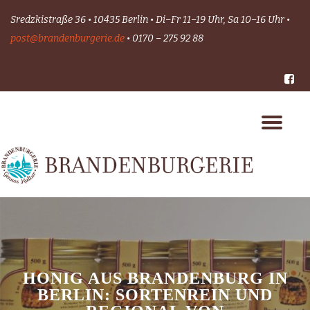
Sredzkistraße 36 • 10435 Berlin • Di–Fr 11–19 Uhr, Sa 10–16 Uhr •
Skip
post@brandenburgerie.de
• 0170 – 275 92 88
to
content
-
Tog
nav
HONIG AUS BRANDENBURG IN
BERLIN: SORTENREIN UND