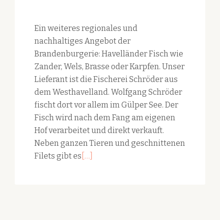
Ein weiteres regionales und
nachhaltiges Angebot der
Brandenburgerie: Havelländer Fisch wie
Zander, Wels, Brasse oder Karpfen. Unser
Lieferant ist die Fischerei Schröder aus
dem Westhavelland. Wolfgang Schröder
fischt dort vor allem im Gülper See. Der
Fisch wird nach dem Fang am eigenen
Hof verarbeitet und direkt verkauft.
Neben ganzen Tieren und geschnittenen
Read
Filets gibt es
[…]
more
about
Havelländer
Fisch
aus